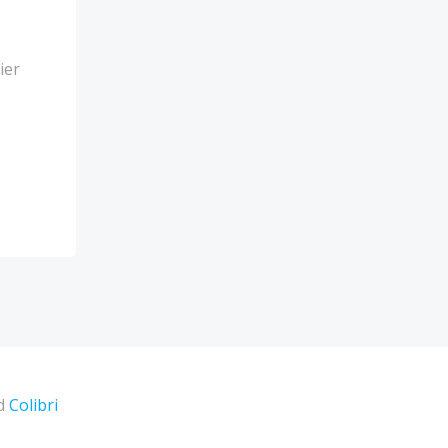
ier
nd
Colibri