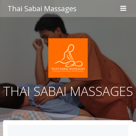
Aller
Thai Sabai Massages
au
contenu
THAI SABAI MASSAGES