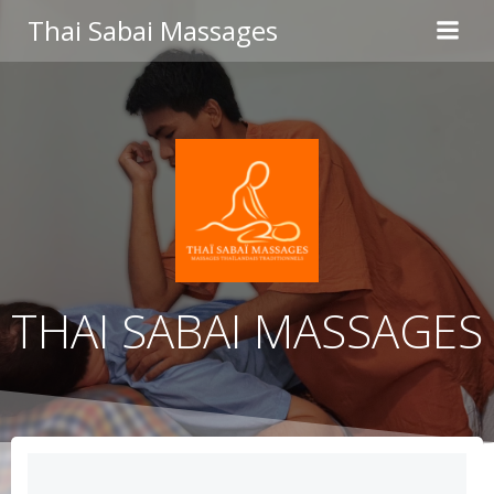
Aller
Thai Sabai Massages
au
contenu
THAI SABAI MASSAGES